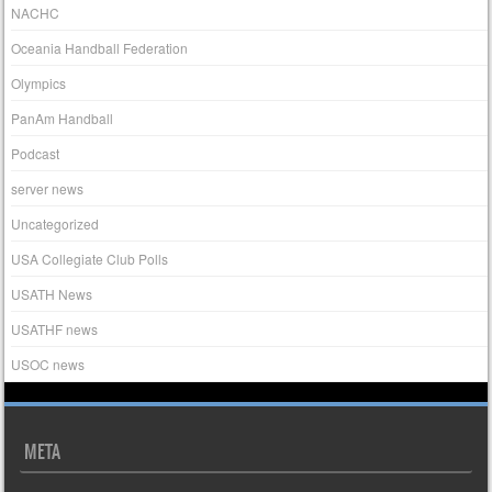
NACHC
Oceania Handball Federation
Olympics
PanAm Handball
Podcast
server news
Uncategorized
USA Collegiate Club Polls
USATH News
USATHF news
USOC news
META