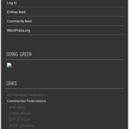
Log in
Entries feed
Comments feed
WordPress.org
GOING GREEN
LINKS
Int'l Handball Federation
Continental Federations
- AHF (Asia)
- CAHB (Africa)
- EHF (Europe)
- OCHF (Oceania)