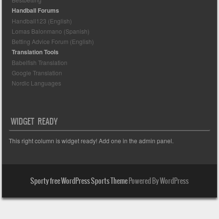
Handball Forums
Handball123 (English)
Lomas Balonmano (Spanish)
Betting Advice Forum (English)
Translation Tools
Babelfish Translation
Google Translation
Nordic Languages
WIDGET READY
This right column is widget ready! Add one in the admin panel.
Sporty free WordPress Sports Theme
Powered By WordPress