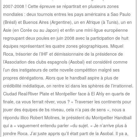
2007-2008 ! Cette épreuve se répartirait en plusieurs zones
mondiales : deux tournois entres les pays américains a Sao Paulo
(Brésil) et Buenos Aires (Argentine), un en Afrique (à Tunis), un en
Asie (en Corée ou au Japon) et enfin une mini-ligue européenne
regroupant deux poules en juin 2008 avec la participation de huit
équipes représentant les quatre zones géographiques. Miquel
Roca, trésorier de l’IHF et démissionnaire de la présidence de
l’Association des clubs espagnols (Asobal) est considéré comme
l’un des instigateurs de cette novelle compétition malgré ses
propres dénégations. Alors que le handball aspire à plus de
crédibilité médiatique, on rentre ici dans les sphères de l’irrationnel.
Ciudad Real/River Plate et Montpellier face à El Ahly en quarts de
finale, ca vous ferrait rêver, vous ? « Traverser les continents pour
jouer des équipes de bs niveau, cela n’a pas de sens », nous a
répondu illico Robert Molines, le président du Montpellier Handball
qui a « vaguement entendu parler »du sujet. « Je n’arrive plus à
joindre Roca. J’ai juste appris qu’il était parti de la Asobal. Il ya a,