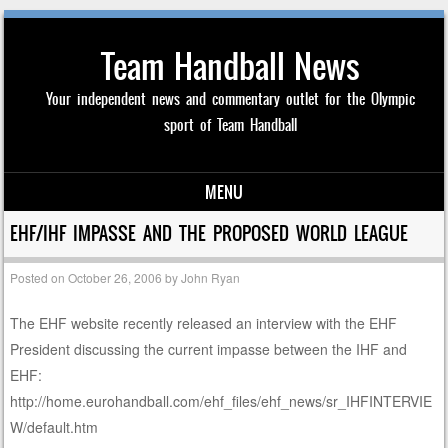
Team Handball News
Your independent news and commentary outlet for the Olympic
sport of Team Handball
MENU
Skip to content
EHF/IHF IMPASSE AND THE PROPOSED WORLD LEAGUE
Posted on
October 26, 2006
by
John Ryan
The EHF website recently released an interview with the EHF
President discussing the current impasse between the IHF and
EHF:
http://home.eurohandball.com/ehf_files/ehf_news/sr_IHFINTERVIE
W/default.htm