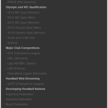
- PATHF (Pan America)
Olympic and WC Qualification
- 2013 WC Qual (Women)
- 2015 WC Qual (Men)
- 2015 WC Qual (Women)
- 2016 Olympic Qual (Men)
- 2016 Olympic Qual (Women)
- Youth and Jr WC Info
- Archive
Major Club Competitions
- EHF Champions League
- HBL (Germany)
- Liga ASOBAL (Spain)
- LNH (France)
- Haandbold Ligaen (Denmark)
Handball Web Streaming
- ehfTV (Champions League)
Developing Handball Nations
Argentina Federation
Australia Federation
Brazil Federation