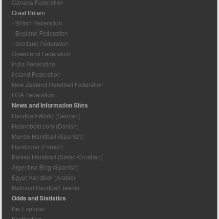
Canada Federation
Great Britain
- British Federation
- England Federation
- Scotland Federation
Greenland Federation
India Federation
Ireland Federation
New Zealand Handball Federation
USA Federation
News and Information Sites
Handball-World (German)
Haandbold.com (Danish)
Mundo Handball (Spanish)
Handzone (French)
Balkan Handball (Serbo-Croatian)
Argentina Blog (Spanish)
Egypt Handball (Arabic)
National Handball Teams
Odds and Statistics
Bet Explorer
Bestbetting